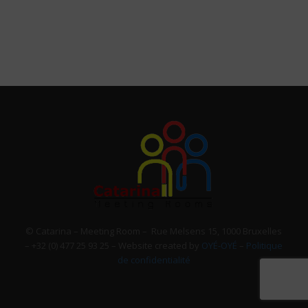
© Catarina – Meeting Room – Rue Melsens 15, 1000 Bruxelles
– +32 (0) 477 25 93 25 – Website created by
OYÉ-OYÉ
–
Politique
de confidentialité