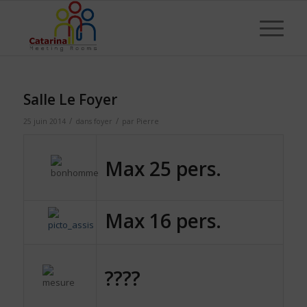
Salle Le Foyer
/
/
25 juin 2014
dans
foyer
par
Pierre
Max 25 pers.
Max 16 pers.
????