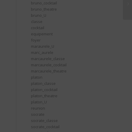
bruno_cocktail
Br
bruno_theatre
bruno_U
classe
cocktail
equipement
foyer
maraurele_U
marc_aurele
marcaurele_classe
marcaurele_cocktail
marcaurele_theatre
platon
platon_classe
platon_cocktail
platon_theatre
platon_U
reunion
socrate
socrate_classe
socrate_cocktail