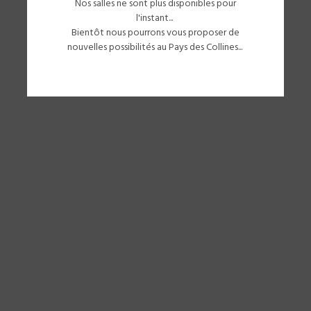
Nos salles ne sont plus disponibles pour
l'instant...
Bientôt nous pourrons vous proposer de
nouvelles possibilités au Pays des Collines...