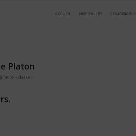
ACCUEIL
NOS SALLES
COMBINAISO
le Platon
uration « classe »
rs.