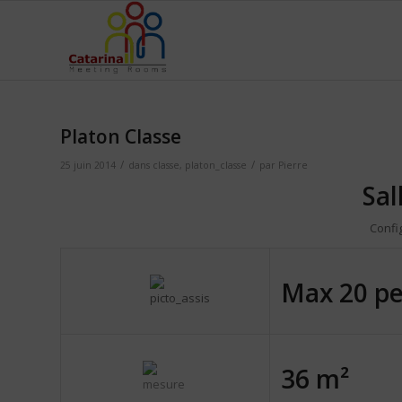
Platon Classe
/
/
25 juin 2014
dans
classe
,
platon_classe
par
Pierre
Sal
Config
Max 20 pe
36 m²