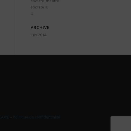
socrate_theatre
socrate_U
U
ARCHIVE
juin 2014
É-OYÉ
–
Politique de confidentialité