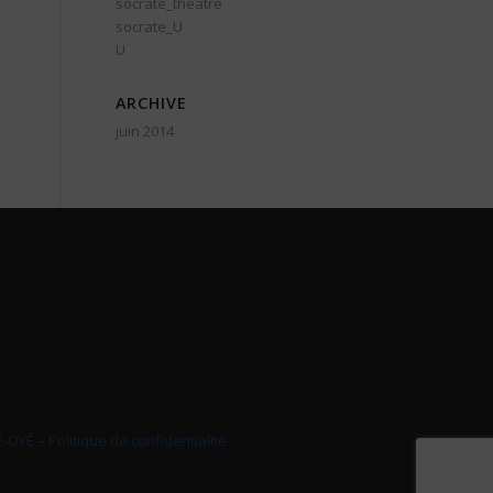
socrate_theatre
socrate_U
U
ARCHIVE
juin 2014
É-OYÉ
–
Politique de confidentialité