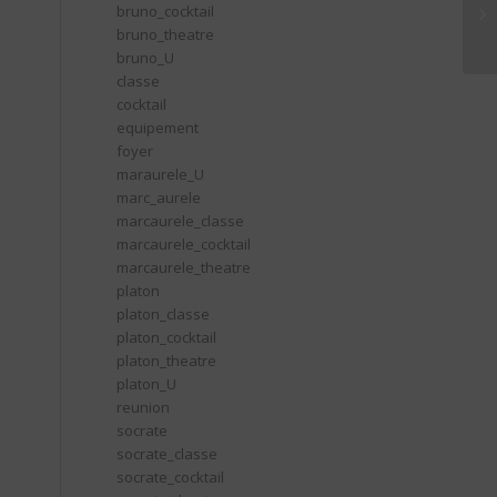
bruno_cocktail
Ma
bruno_theatre
bruno_U
classe
cocktail
equipement
foyer
maraurele_U
marc_aurele
marcaurele_classe
marcaurele_cocktail
marcaurele_theatre
platon
platon_classe
platon_cocktail
platon_theatre
platon_U
reunion
socrate
socrate_classe
socrate_cocktail