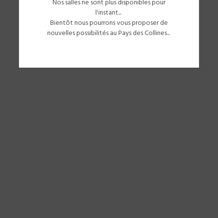
Nos salles ne sont plus disponibles pour
l'instant...
Bientôt nous pourrons vous proposer de
nouvelles possibilités au Pays des Collines...